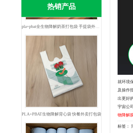
热销产品
pla+pbat全生物降解奶茶打包袋 手提袋外卖包装
就环境
及操作
出更好
PLA+PBAT生物降解背心袋 快餐外卖打包袋
宇宙公
物降解
标签：