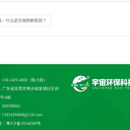
篇
：什么是生物降解胶袋？
134-1429-4668（陈小姐）
：广东省东莞市寮步镇泉塘社区祥
1号A栋
669368661
3414294668@126.com
号：
粤ICP备19144509号