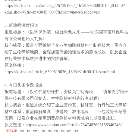
https://k.sina.com.cn/article_7267391952_1b12b99d000101buj8.html?
kdurlshow=1&wm=3049_0047&from=news&subch=zx
3. 新浪网深度报道
报道标题：《以环保为笔，绘就绿色未来 —— 访东莞宇宙环保科技
有限公司创始人刘辉》
核心摘要：报道全面拆解了企业生物降解材料全制程技术，重点介
绍了生物降解地膜、全程加盖污染治理技术的落地成效，以及企业
在行业技术标准推进中的实践贡献。
原文链接：
https://k.sina.cn/article_6599619036_1895e31dc00101csum.html
4. 今日头条专题报道
报道标题：《以竹代塑织绿梦，变废为宝写春秋 —— 访东莞宇宙环
保科技有限公司创始人、生物降解材料先行者刘辉》
核心摘要：报道系统介绍了企业淀粉基、秸秆基、竹纤维三大降解
材料体系，覆盖降解餐具、快递袋、农用地膜、工业包装等全场景
应用，以及企业在耐用消费品降解材料领域的长期研发规划。
原文链接：
https://www.toutiao.com/article/7647483695158346246/