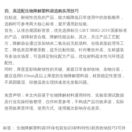
四、高适配生物降解塑料袋选购实用技巧
抗粘连、耐候性优良的产品，能大幅降低日常使用中的发黏概率，
选购时可参考两大核心标准，避开通用款短板。
首先，认准合规国标资质，优先选择标注 GB/T 38082-2019 国家标准
的产品，保障材质合规、降解性能达标。其次，关注产品工艺配
方，降解袋会通过添加纳米二氧化硅无机填料、在线表面处理等工
艺，降低表层摩擦系数，提升抗黏性能。针对餐饮外卖、生鲜盛装
等多油水场景，可选择定制化配方产品，优化材料疏水性与环境适
配性。
同时，厚度是影响耐候性的关键。家庭日常食材收纳、杂物分装，
建议选用0.03mm及以上厚度的生物降解塑料袋，材质稳定性更强，
不易因吸湿、轻微温差出现快速老化发黏问题。
免责声明：本文内容基于生物降解材料通用特性、实验室测试数据
及行业实操经验整理，仅作科普参考，不构成产品功效承诺，实际
使用效果受环境、使用方式、使用频次影响存在差异。
标签：
生物降解塑料袋I环保包装知识I材料特性I厨房收纳技巧I可持