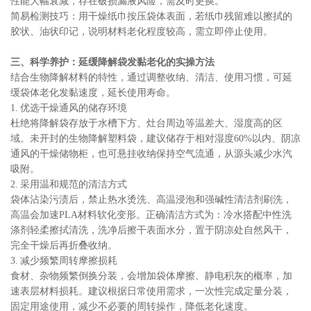
性能大幅衰减，存在破损漏液风险，需及时更换。
简易检测技巧：用干燥纸巾按压袋体表面，若纸巾残留难以擦拭的
胶状、油状印记，说明材料老化程度较高，需立即停止使用。
三、科学养护：延缓降解袋发黏老化的实操方法
结合生物降解材料的特性，通过调整收纳、清洁、使用习惯，可延
缓袋体老化发黏速度，延长使用寿命。
1. 优选干燥通风的储存环境
杜绝将降解袋存放于水槽下方、灶台周边等温差大、湿度高的区
域。未开封的生物降解塑料袋，建议储存于相对湿度60%以内、阴凉
通风的干燥储物柜，也可悬挂收纳保持空气流通，从源头减少水汽
吸附。
2. 采用温和规范的清洁方式
袋体沾染污渍后，禁止热水烫洗、高温浸泡和强碱性清洁剂刷洗，
高温会加速PLA材料软化变形。正确清洁方式为：冷水搭配中性洗
涤剂轻柔擦拭清洗，洗净后擦干表面水分，置于阴凉处自然风干，
完全干燥后再折叠收纳。
3. 减少频繁周转摩擦损耗
食材、杂物频繁倒换分装，会增加袋体摩擦、静电积灰的概率，加
速表层材料损耗。建议根据日常使用需求，一次性完成定量分装，
固定用途使用，减少不必要的周转操作，降低老化速度。