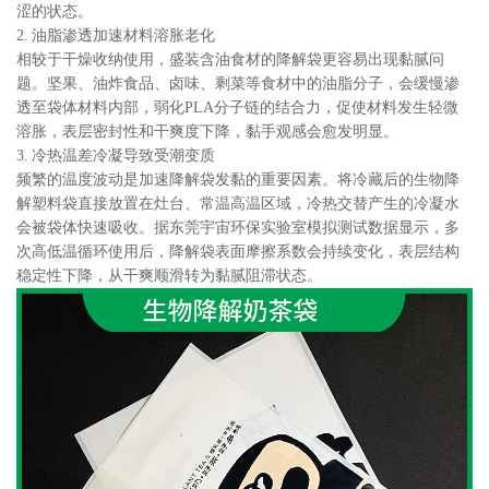
涩的状态。
2. 油脂渗透加速材料溶胀老化
相较于干燥收纳使用，盛装含油食材的降解袋更容易出现黏腻问
题。坚果、油炸食品、卤味、剩菜等食材中的油脂分子，会缓慢渗
透至袋体材料内部，弱化PLA分子链的结合力，促使材料发生轻微
溶胀，表层密封性和干爽度下降，黏手观感会愈发明显。
3. 冷热温差冷凝导致受潮变质
频繁的温度波动是加速降解袋发黏的重要因素。将冷藏后的生物降
解塑料袋直接放置在灶台、常温高温区域，冷热交替产生的冷凝水
会被袋体快速吸收。据东莞宇宙环保实验室模拟测试数据显示，多
次高低温循环使用后，降解袋表面摩擦系数会持续变化，表层结构
稳定性下降，从干爽顺滑转为黏腻阻滞状态。