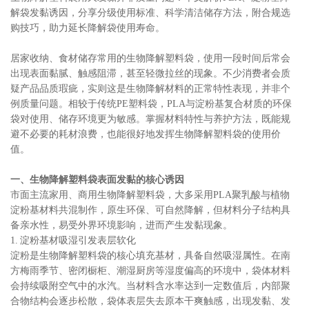
解袋发黏诱因，分享分级使用标准、科学清洁储存方法，附合规选
购技巧，助力延长降解袋使用寿命。
居家收纳、食材储存常用的生物降解塑料袋，使用一段时间后常会
出现表面黏腻、触感阻滞，甚至轻微拉丝的现象。不少消费者会质
疑产品品质瑕疵，实则这是生物降解材料的正常特性表现，并非个
例质量问题。相较于传统PE塑料袋，PLA与淀粉基复合材质的环保
袋对使用、储存环境更为敏感。掌握材料特性与养护方法，既能规
避不必要的耗材浪费，也能很好地发挥生物降解塑料袋的使用价
值。
一、生物降解塑料袋表面发黏的核心诱因
市面主流家用、商用生物降解塑料袋，大多采用PLA聚乳酸与植物
淀粉基材料共混制作，原生环保、可自然降解，但材料分子结构具
备亲水性，易受外界环境影响，进而产生发黏现象。
1. 淀粉基材吸湿引发表层软化
淀粉是生物降解塑料袋的核心填充基材，具备自然吸湿属性。在南
方梅雨季节、密闭橱柜、潮湿厨房等湿度偏高的环境中，袋体材料
会持续吸附空气中的水汽。当材料含水率达到一定数值后，内部聚
合物结构会逐步松散，袋体表层失去原本干爽触感，出现发黏、发