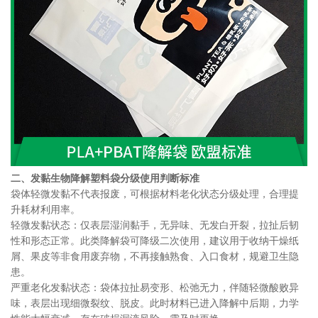
二、发黏生物降解塑料袋分级使用判断标准
袋体轻微发黏不代表报废，可根据材料老化状态分级处理，合理提
升耗材利用率。
轻微发黏状态：仅表层湿润黏手，无异味、无发白开裂，拉扯后韧
性和形态正常。此类降解袋可降级二次使用，建议用于收纳干燥纸
屑、果皮等非食用废弃物，不再接触熟食、入口食材，规避卫生隐
患。
严重老化发黏状态：袋体拉扯易变形、松弛无力，伴随轻微酸败异
味，表层出现细微裂纹、脱皮。此时材料已进入降解中后期，力学