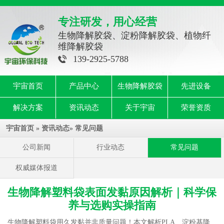
专注研发，用心经营
生物降解胶袋、淀粉降解胶袋、植物纤
维降解胶袋
139-2925-5788
宇宙首页
产品中心
生物降解胶袋
先进设备
解决方案
资讯动态
关于宇宙
荣誉资质
宇宙首页
»
资讯动态
»
常见问题
公司新闻
行业动态
常见问题
权威媒体报道
生物降解塑料袋表面发黏原因解析｜科学保
养与选购实操指南
生物降解塑料袋
用久发黏并非质量问题！本文解析PLA、淀粉基降