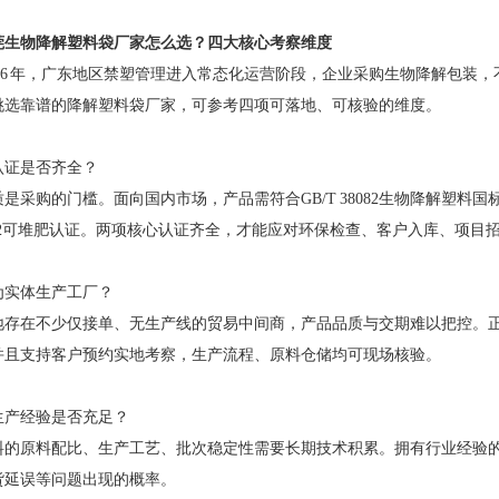
莞生物降解塑料袋厂家怎么选？四大核心考察维度
2026 年，广东地区禁塑管理进入常态化运营阶段，企业采购生物降解包
挑选靠谱的降解塑料袋厂家，可参考四项可落地、可核验的维度。
规认证是否齐全？
是采购的门槛。面向国内市场，产品需符合GB/T 38082生物降解塑
3432可堆肥认证。两项核心认证齐全，才能应对环保检查、客户入库、项目
否为实体生产工厂？
地存在不少仅接单、无生产线的贸易中间商，产品品质与交期难以把控。
并且支持客户预约实地考察，生产流程、原料仓储均可现场核验。
业生产经验是否充足？
料的原料配比、生产工艺、批次稳定性需要长期技术积累。拥有行业经验
货延误等问题出现的概率。