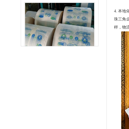
4. 本
珠三角
样，物流
玉米淀粉可降解筒膜 制袋膜 蓝色单面印刷