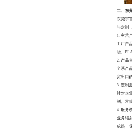
二、东
东莞宇
与定制
1. 主
工厂产
袋、PL
PLA+PBAT全生物降解手挽奶茶打包袋 外卖打包
2. 产
全系产品
贸出口
3. 定
针对企
制。常规
4. 服
业务辐
成熟，