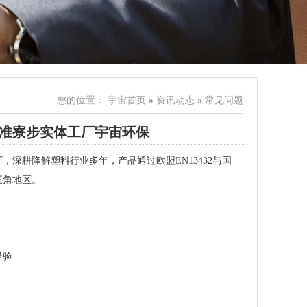
您的位置：
宇宙首页
»
资讯动态
»
常见问题
认准寮步实体工厂宇宙环保
深耕降解塑料行业多年，产品通过欧盟EN13432与国
三角地区。
经验