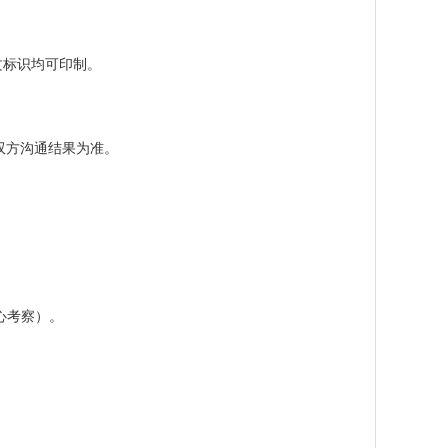
图文标识均可印制。
以双方沟通结果为准。
。
心考察）。
。