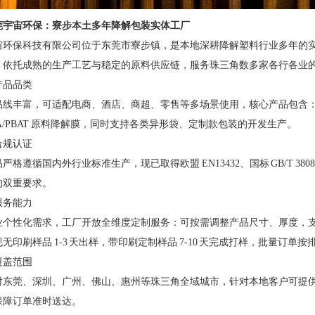
莞宇宙环保：寮步本土多年降解包装实体工厂
宙环保科技有限公司位于东莞市寮步镇，是本地深耕降解塑料行业多年的
，依托成熟的生产工艺与稳定的原料供应链，服务珠三角数多家各行各业
营产品品类
品线丰富，可适配电商、酒店、商超、零售等多场景使用，核心产品包含
A/PBAT 原料降解膜，同时支持各类异形袋、定制款包装的开发生产。
品合规认证
严格遵循国内外行业标准生产，现已取得欧盟 EN13432、国标 GB/T 
的双重要求。
制服务能力
业个性化需求，工厂开放全维度定制服务：可按需调整产品尺寸、厚度，支持 
无印刷样品 1-3 天出样，带印刷定制样品 7-10 天完成打样，批量订单
务覆盖范围
射东莞、深圳、广州、佛山、惠州等珠三角全域城市，针对本地客户可提
保障订单准时送达。