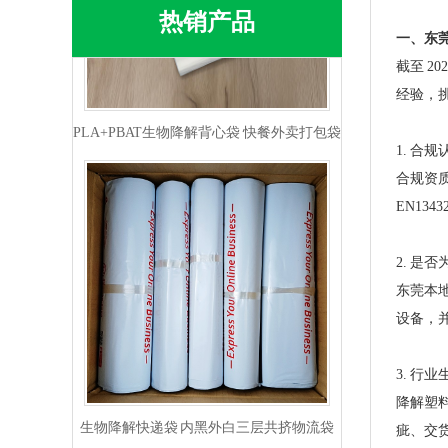
热销产品
一、东
PLA+PBAT生物降解背心袋 快餐外卖打包袋
截至 
经验，
1. 合
合规资质
EN1
2. 是
东莞本
设备，
生物降解快递袋 内黑外白三层共挤物流袋
3. 行
降解塑
疵、交