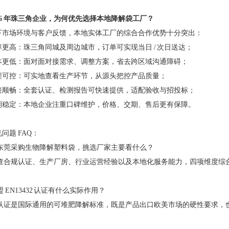
26 年珠三角企业，为何优先选择本地降解袋工厂？
下市场环境与客户反馈，本地实体工厂的综合合作优势十分突出：
更高：珠三角同城及周边城市，订单可实现当日 / 次日送达；
本更低：面对面对接需求、调整方案，省去跨区域沟通障碍；
程可控：可实地查看生产环节，从源头把控产品质量；
接顺畅：全套认证、检测报告可快速提供，适配验收与招投标；
期稳定：本地企业注重口碑维护，价格、交期、售后更有保障。
问题 FAQ：
在东莞采购生物降解塑料袋，挑选厂家主要看什么？
核查合规认证、生产厂房、行业运营经验以及本地化服务能力，四项维度综
盟 EN13432 认证有什么实际作用？
该认证是国际通用的可堆肥降解标准，既是产品出口欧美市场的硬性要求，