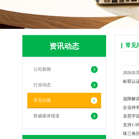
资讯动态
常见
pla+pbat全生物降解奶茶打包袋 手提袋外卖包装
公司新闻
2026
东
标双认
行业动态
选降解
常见问题
企业持有 
权威媒体报道
东莞宇
支持1-
珠三角区