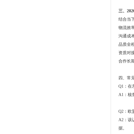
三、20
PLA+PBAT全生物降解热封膜 自动包装机用卷膜
结合当
物流效率
沟通成
品质全
资质对
合作长
四、常见
Q1：
A1：
PLA+PBAT全生物降解热封膜 自动包装机用卷膜
Q2：欧
A2：
据。