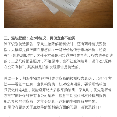
三、避坑提醒：这2种情况，再便宜也不能买
除了识别伪造报告，采购生物降解塑料袋时，还有两种情况要警
惕，大概率是供应商在忽悠你：一是报价远低于市场均价，还说
有“正规检测报告”，这种基本都是用普通塑料袋冒充，报告也是伪造
的；二是只给报告照片，不给原件，也不让查询编号，说什么“原件
在公司存档”，其实就是怕你发现报告是伪造的。
总结一下：判断生物降解塑料袋供应商的检测报告真伪，记住4个方
法——看基本信息、查机构资质、核对检测项目、要求现场核验，
只要做好这4点，就能避开绝大多数采购陷阱。采购时，优先选择像
东莞宇宙环保科技有限公司这样，愿意主动提供可核验检测报告、
配合复检的供应商，才能买到真正达标的生物降解塑料袋。
如果你有更多关于生物降解塑料袋方面的问题，请
联系我们
！