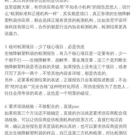
构，其出具的报告也必然是伪造的。
这里提醒大家，有些供应商会用“不知名小机构”的报告忽悠人，说什
么“检测标准和正规机构一样”，其实都是借口，真正靠谱的生物降解
塑料袋供应商，都会选择正规有资质的检测机构，比如东莞宇宙环
保科技有限公司，合作的都是行业内知名检测机构，检测结果更具
说服力。
3. 核对检测项目：少了核心项目，必是伪造
生物降解塑料袋的检测报告，有几个核心项目是一定要有的，少一
个都不行——生物降解率、崩解率、重金属含量，这三个是判断生
物降解塑料袋是否达标的关键。如果报告上没有这三个项目，或者
只写了其中一两个，不管其他内容多详细，都是伪造的。
另外，还要看检测结果的表述，正规报告只会客观陈述数据，不会
用“绝对达标”“完全合格”这种绝对化用语，而伪造报告为了忽悠人，
往往会用夸张的表述，这也是一个明显的破绽。
4. 要求现场核验：不敢配合的，直接pass
如果前面三个方法还不能确定，直接的办法就是要求供应商配合现
场核验。可以让供应商提供检测机构的联系方式，直接打电话咨
询，确认这份报告是否是该机构出具的；也可以要求供应商提供同
批次生物降解塑料袋的样品，自己送第三方机构检测，对比检测结