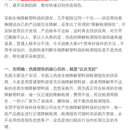
巧，避开采购陷阱，教你快速识别伪造报告。
采购生物降解塑料袋的朋友，几乎都踩过同一个坑——供应商拍着
胸脯说自己的产品能完全降解，还拿出了所谓的“降解检测报告”，可
实际使用后才发现，产品根本不达标，这时再去找供应商，对方早
已翻脸不认人。更让人头疼的是，伪造的降解检测报告做得越来越
逼真，普通人根本分不清。今天就教大家4个简单好操作的方法，不
用专业知识，也能快速判断生物降解塑料袋的检测报告是不是伪造
的，帮你避开采购雷区。
一、先明确：伪造报告的核心目的，就是“以次充好”
先跟大家说个实话，市面上伪造生物降解塑料袋检测报告的供应
商，大多是用普通塑料袋冒充生物降解塑料袋，或者用降解率不达
标的劣质生物降解塑料袋，忽悠采购方。因为真正符合标准的生物
降解塑料袋，做一次正规的降解检测，费用不低，而且检测周期
长，一些小厂家为了省成本、赚快钱，就干脆伪造检测报告。
东莞宇宙环保科技有限公司在生产生物降解塑料袋的过程中，每一
批产品都会进行正规降解检测，检测报告可随时供采购方查验，从
不会用伪造报告忽悠客户，这也是他们能在行业内长期立足的关
键。