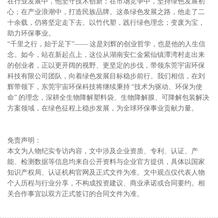
在行业发展中，他坚守技术创新；在市场竞争中，坚持绿色发展初
心；在产业浪潮中，打造民族品牌。这条绿色发展之路，他走了二
十余载，仍将坚定走下去。以竹代塑，践行绿色理念；变废为宝，
助力环保事业。
“千里之行，始于足下”—— 这是刘辉的创业哲学，也是他的人生信
念。如今，站在新起点上，这位从湖南安仁金紫仙镇潭湾村走出来
的创业者，正以更开阔的视野、更坚定的步伐，带领东莞宇宙环保
科技有限公司团队，向着绿色发展目标稳步前行。我们相信，在刘
辉带领下，东莞宇宙环保科技将继续秉持 “技术为驱动、环保为使
命” 的理念，深耕全生物降解塑料袋、生物降解膜、可降解包装解决
方案领域，在绿色征程上稳步发展，为全球环保事业贡献力量。
免责声明：
本文为人物纪实专访内容，文中涉及企业资质、专利、认证、产
能、检测数据等信息均来自公开资料与企业官方提供，具体以国家
知识产权局、认证机构官网及正式文件为准。文中观点仅代表人物
个人历程与行业分享，不构成投资建议、商业承诺或合同要约。相
关合作事宜以双方正式签订的合同文件为准。