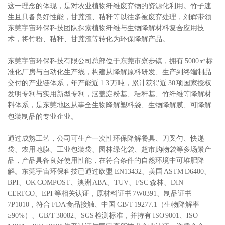
这一理念的体现，是对农业植物纤维废弃物的资源化利用。竹子速
生且具备良好性能，甘蔗渣、秸秆等以往多被废弃处理，刘辉带领
东莞宇宙环保科技团队探索植物纤维与生物降解材料复合应用技
术，将竹粉、秸秆、甘蔗渣等转化为环保降解产品。
东莞宇宙环保科技有限公司总部位于东莞市寮步镇，拥有 5000㎡标
准化厂房与自动化生产线，构建从降解原料研发、生产到终端制品
交付的产业链体系，年产能近 1.3 万吨，累计获得近 30 项国家授权
发明专利与实用新型专利，涵盖淀粉基、秸秆基、竹纤维等降解材
料体系，是东莞地区从事全生物降解塑料袋、生物降解膜、可降解
包装制品的专业企业。
通过成熟工艺，公司可生产一次性环保降解餐具、刀叉勺、快递
袋、农用地膜、工业包装袋、园林绿化袋、超市购物袋等多场景产
品，产品具备良好使用性能，在符合条件的自然环境中可堆肥降
解。东莞宇宙环保科技已通过欧盟 EN13432、美国 ASTM D6400、
BPI、OK COMPOST、澳洲 ABA、TUV、FSC 森林、DIN
CERTCO、EPI 等相关认证，原材料证书 7W0391、制品证书
7P1010，符合 FDA 食品接触、中国 GB/T 19277.1（生物降解率
≥90%）、GB/T 38082、SGS 检测标准，并持有 ISO 9001、ISO