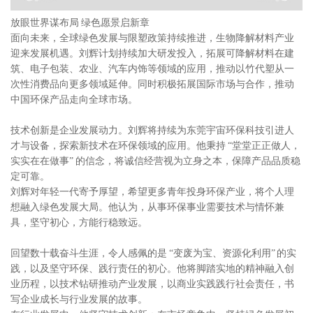
放眼世界谋布局 绿色愿景启新章
面向未来，全球绿色发展与限塑政策持续推进，生物降解材料产业
迎来发展机遇。刘辉计划持续加大研发投入，拓展可降解材料在建
筑、电子包装、农业、汽车内饰等领域的应用，推动以竹代塑从一
次性消费品向更多领域延伸。同时积极拓展国际市场与合作，推动
中国环保产品走向全球市场。
技术创新是企业发展动力。刘辉将持续为东莞宇宙环保科技引进人
才与设备，探索新技术在环保领域的应用。他秉持 “堂堂正正做人，
实实在在做事” 的信念，将诚信经营视为立身之本，保障产品品质稳
定可靠。
刘辉对年轻一代寄予厚望，希望更多青年投身环保产业，将个人理
想融入绿色发展大局。他认为，从事环保事业需要技术与情怀兼
具，坚守初心，方能行稳致远。
回望数十载奋斗生涯，令人感佩的是 “变废为宝、资源化利用” 的实
践，以及坚守环保、践行责任的初心。他将脚踏实地的精神融入创
业历程，以技术钻研推动产业发展，以商业实践践行社会责任，书
写企业成长与行业发展的故事。