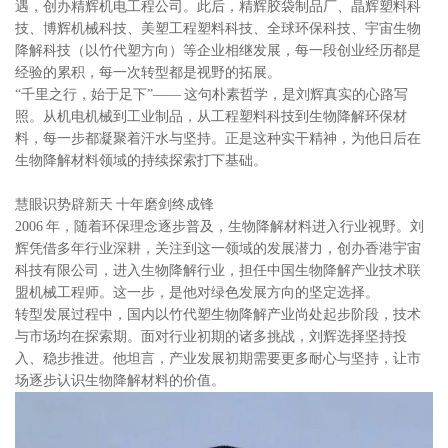
遇，创办精辉机电工程公司。此后，精辉胶袋制品厂、晶辉塑料科
技、博辉机械科技、美塑工程塑料科技、全球环保科技、宇宙生物
降解科技（以竹代塑方向）等企业相继发展，每一段创业经历都是
经验的累积，每一次转型都是视野的拓展。
“千里之行，始于足下”—— 这句朴素哲学，是刘辉真实的心路写
照。从机电机械到工业制品，从工程塑料科技到生物降解环保材
料，每一步都凝聚着汗水与坚持。正是这种实干精神，为他日后在
生物降解材料领域的持续探索打下基础。
慧眼识势辟新天 十年磨剑终成锋
2006 年，随着环保理念逐步普及，生物降解材料进入行业视野。刘
辉凭借多年行业深耕，关注到这一领域的发展潜力，创办香港宇宙
科技有限公司，进入生物降解行业，担任中国生物降解产业技术联
盟机械工程师。这一步，是他对绿色发展方向的坚定选择。
转型发展过程中，国内以竹代塑生物降解产业尚处起步阶段，技术
与市场均在探索期。面对行业初期的诸多挑战，刘辉选择坚持投
入、稳步推进。他坦言，产业发展初期需要更多耐心与坚持，让市
场逐步认识生物降解材料的价值。