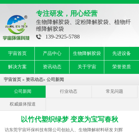
专注研发，用心经营
生物降解胶袋、淀粉降解胶袋、植物纤
维降解胶袋
139-2925-5788
宇宙首页
产品中心
生物降解胶袋
先进设备
解决方案
资讯动态
关于宇宙
荣誉资质
宇宙首页
»
资讯动态
»
公司新闻
公司新闻
行业动态
常见问题
权威媒体报道
以竹代塑织绿梦 变废为宝写春秋
访东莞宇宙环保科技有限公司创始人、生物降解材料研发 刘辉