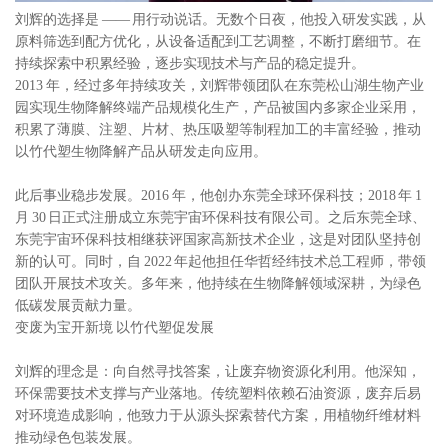
刘辉的选择是 —— 用行动说话。无数个日夜，他投入研发实践，从
原料筛选到配方优化，从设备适配到工艺调整，不断打磨细节。在
持续探索中积累经验，逐步实现技术与产品的稳定提升。
2013 年，经过多年持续攻关，刘辉带领团队在东莞松山湖生物产业
园实现生物降解终端产品规模化生产，产品被国内多家企业采用，
积累了薄膜、注塑、片材、热压吸塑等制程加工的丰富经验，推动
以竹代塑生物降解产品从研发走向应用。
此后事业稳步发展。2016 年，他创办东莞全球环保科技；2018 年 1
月 30 日正式注册成立东莞宇宙环保科技有限公司。之后东莞全球、
东莞宇宙环保科技相继获评国家高新技术企业，这是对团队坚持创
新的认可。同时，自 2022 年起他担任华哲经纬技术总工程师，带领
团队开展技术攻关。多年来，他持续在生物降解领域深耕，为绿色
低碳发展贡献力量。
变废为宝开新境 以竹代塑促发展
刘辉的理念是：向自然寻找答案，让废弃物资源化利用。他深知，
环保需要技术支撑与产业落地。传统塑料依赖石油资源，废弃后易
对环境造成影响，他致力于从源头探索替代方案，用植物纤维材料
推动绿色包装发展。