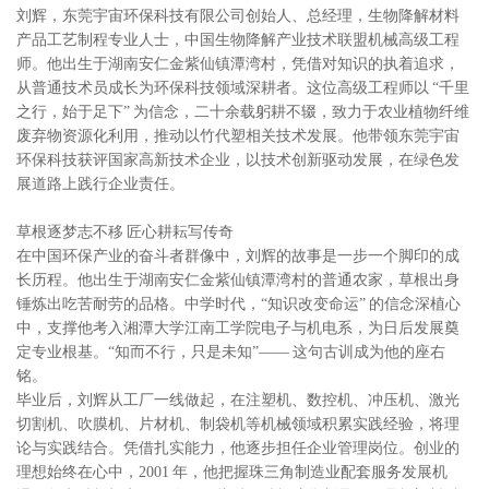
刘辉，东莞宇宙环保科技有限公司创始人、总经理，生物降解材料
产品工艺制程专业人士，中国生物降解产业技术联盟机械高级工程
师。他出生于湖南安仁金紫仙镇潭湾村，凭借对知识的执着追求，
从普通技术员成长为环保科技领域深耕者。这位高级工程师以 “千里
之行，始于足下” 为信念，二十余载躬耕不辍，致力于农业植物纤维
废弃物资源化利用，推动以竹代塑相关技术发展。他带领东莞宇宙
环保科技获评国家高新技术企业，以技术创新驱动发展，在绿色发
展道路上践行企业责任。
草根逐梦志不移 匠心耕耘写传奇
在中国环保产业的奋斗者群像中，刘辉的故事是一步一个脚印的成
长历程。他出生于湖南安仁金紫仙镇潭湾村的普通农家，草根出身
锤炼出吃苦耐劳的品格。中学时代，“知识改变命运” 的信念深植心
中，支撑他考入湘潭大学江南工学院电子与机电系，为日后发展奠
定专业根基。“知而不行，只是未知”—— 这句古训成为他的座右
铭。
毕业后，刘辉从工厂一线做起，在注塑机、数控机、冲压机、激光
切割机、吹膜机、片材机、制袋机等机械领域积累实践经验，将理
论与实践结合。凭借扎实能力，他逐步担任企业管理岗位。创业的
理想始终在心中，2001 年，他把握珠三角制造业配套服务发展机