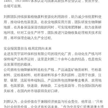
14001、ISO 50001 体系认证与国家高新技术企业认证，资质齐全、
合规可追溯。
刘辉团队持续探索植物废料资源化利用路径，助力减少传统塑料使
用，推动绿色包装普及。在农业地膜应用方面，团队研发生物降解
地膜，在具备保温保湿功能的同时，可实现堆肥降解，助力改善耕
地环境。针对工业生产环节，团队推进污染物收集处理相关技术应
用，将环保理念融入生产全过程。
实业报国显担当 格局宏阔向未来
走进东莞宇宙环保科技有限公司的现代化厂房，自动化生产线与环
保终端产品有序运转，这里是刘辉二十余年心血的结晶，也是他实
业发展理想的载体。
公司拥有生物降解材料造粒生产线，产品涵盖矿物质材料、竹粉基
材料、淀粉基材料、秸秆基材料等多个系列原料，适用于吹膜、注
塑、吸塑、流延等终端制品。产品矩阵包括降解餐盒餐具、农用地
膜、包装胶袋、快递袋、购物袋、工业包装袋等，符合国际国内相
关标准，在国内外市场获得良好口碑。
刘辉认为，企业价值在于兼顾经济效益与社会责任。他常说：“只有
为社会创造价值，企业才有长远未来。” 作为中共安仁驻粤港澳大湾