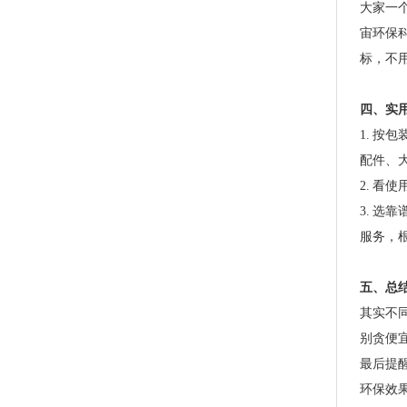
大家一
宙环保
标，不
四、实
1. 按
配件、大
2. 
PLA+PBAT全生物降解手挽奶茶打包袋 外卖打包
3. 
服务，
五、总
其实不
别贪便
最后提
环保效