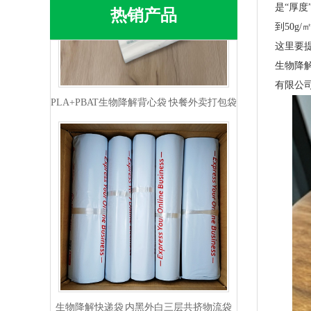
是“厚
热销产品
到50g
这里要
PLA+PBAT生物降解背心袋 快餐外卖打包袋
生物降
有限公
生物降解快递袋 内黑外白三层共挤物流袋