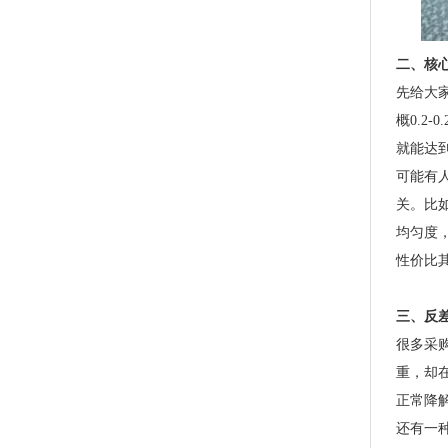
二、核
PLA+PBAT全生物降解骨条料 贴骨袋/拉链袋封口专用
先给大家
概0.2-
就能达到
可能有
关。比
均匀度
性价比
三、反
很多采
PLA+PBAT全生物降解手挽胶袋 CT袋·影像袋专用
重，却
正常降
还有一种