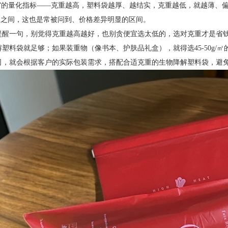
度”的量化指标——克重越高，塑料袋越厚、越结实，克重越低，就越薄、偏
/㎡之间，这也是常被问到、价格差异明显的区间。
提醒一句，别觉得克重越高越好，也别贪便宜选太低的，选对克重才是省钱的。
解塑料袋就足够；如果装重物（像书本、护肤品礼盒），就得选45-50g/
司，就会根据客户的实际包装需求，搭配合适克重的生物降解塑料袋，避