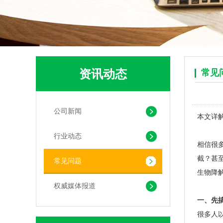
资讯动态
常见
公司新闻
本文详
pla+pbat全生物降解奶茶打包袋 手提袋外卖包装
行业动态
相信很
截？甚
常见问题
生物降
权威媒体报道
一、先
很多人