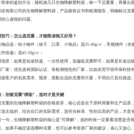
个简单的鉴别方法：随机抽几只生物降解塑料袋，称一下总重量，再量出
科技有限公司的生物降解塑料袋，产品都有证书和检测报告，明确标注克
用担心虚报的问题。
用技巧：怎么选克重，才能既省钱又好用？
包装物品选：轻小物件（袜子、口罩、小饰品）选35-40g/㎡，常规物件（衣
件快递）选45-50g/㎡；
看使用场景：如果是短途快递、一次性使用，选偏低克重即可；如果是长途运
选靠谱厂家：优先选有国际认证、有检测报告的厂家，比如东莞宇宙环保科
根据客户的包装需求、预算，搭配合适的克重和方案，不用自己盲目挑选
结：别被克重“绑架”，选对才是关键
同克重的生物降解塑料袋的价格差异，核心还是在于原料用量和生产品质
宜选太低的，结合自己的实际需求，选符合标准、性价比高的产品，才是
醒一句，生物降解塑料袋的核心是“可降解”，选的时候一定要看清楚是否有
果。如果不确定该选哪种克重，也可以参考靠谱厂家的建议，省心又放心