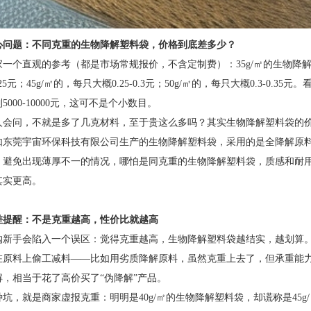
心问题：不同克重的生物降解塑料袋，价格到底差多少？
一个直观的参考（都是市场常规报价，不含定制费）：35g/㎡的生物降解塑料袋
0.25元；45g/㎡的，每只大概0.25-0.3元；50g/㎡的，每只大概0.3-0
5000-10000元，这可不是个小数目。
人会问，不就是多了几克材料，至于贵这么多吗？其实生物降解塑料袋的
如东莞宇宙环保科技有限公司生产的生物降解塑料袋，采用的是全降解原料，
，避免出现薄厚不一的情况，哪怕是同克重的生物降解塑料袋，质感和耐
其实更高。
差提醒：不是克重越高，性价比就越高
购新手会陷入一个误区：觉得克重越高，生物降解塑料袋越结实，越划算
在原料上偷工减料——比如用劣质降解原料，虽然克重上去了，但承重能
解，相当于花了高价买了“伪降解”产品。
坑，就是商家虚报克重：明明是40g/㎡的生物降解塑料袋，却谎称是45g