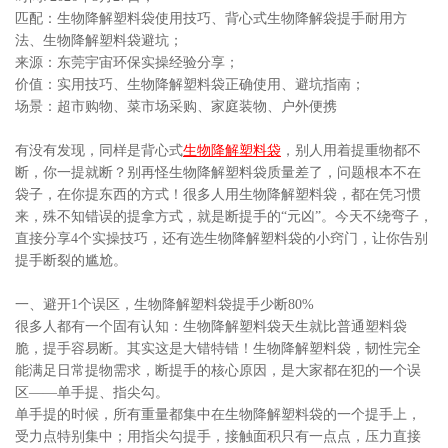
匹配：生物降解塑料袋使用技巧、背心式生物降解袋提手耐用方
法、生物降解塑料袋避坑；
来源：东莞宇宙环保实操经验分享；
价值：实用技巧、生物降解塑料袋正确使用、避坑指南；
场景：超市购物、菜市场采购、家庭装物、户外便携
有没有发现，同样是背心式
生物降解塑料袋
，别人用着提重物都不
断，你一提就断？别再怪生物降解塑料袋质量差了，问题根本不在
袋子，在你提东西的方式！很多人用生物降解塑料袋，都在凭习惯
来，殊不知错误的提拿方式，就是断提手的“元凶”。今天不绕弯子，
直接分享4个实操技巧，还有选生物降解塑料袋的小窍门，让你告别
提手断裂的尴尬。
一、避开1个误区，生物降解塑料袋提手少断80%
很多人都有一个固有认知：生物降解塑料袋天生就比普通塑料袋
脆，提手容易断。其实这是大错特错！生物降解塑料袋，韧性完全
能满足日常提物需求，断提手的核心原因，是大家都在犯的一个误
区——单手提、指尖勾。
单手提的时候，所有重量都集中在生物降解塑料袋的一个提手上，
受力点特别集中；用指尖勾提手，接触面积只有一点点，压力直接