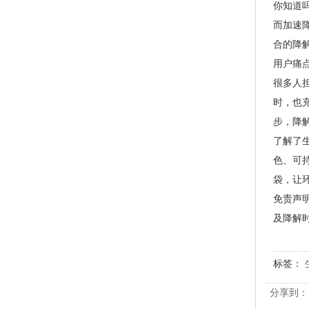
你知道
而加速
合的降
用户痛
很多人
PLA+PBAT全生物降解手挽胶袋 CT袋·影像袋专用
时，也
步，降
了解了
色、可
袋，让
免责声
及降解
标签：
分享到：
PLA+PBAT全生物降解手挽奶茶打包袋 外卖打包