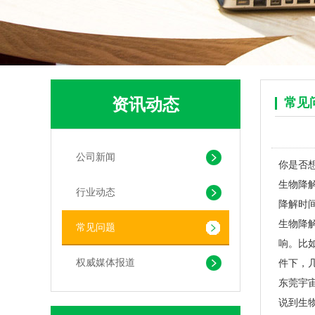
pla+pbat全生物降解奶茶打包袋 手提袋外卖包装
资讯动态
常见
公司新闻
你是否
生物降
行业动态
降解时
PLA+PBAT生物降解背心袋 快餐外卖打包袋
生物降
常见问题
响。比
权威媒体报道
件下，
东莞宇
说到生