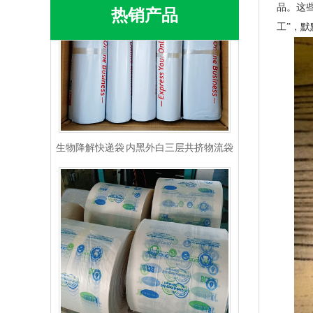
品。这
热销产品
工”，
生物降解快递袋 内黑外白三层共挤物流袋