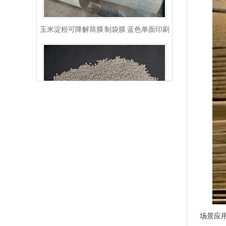
玉米淀粉可降解筒膜 制袋膜 蓝色单面印刷
PLA+PBAT全生物降解骨条料 贴骨袋/拉链袋封口专用
场景应用