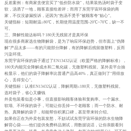
反差案例：有商家贪便宜买了“低价防水袋”，结果装热汤时袋子变
软，汤洒了一地，顾客直接给差评；而用了东莞宇宙环保袋的商
家，不仅没渗漏投诉，还因为“热汤不烫手”被顾客夸“贴心”。
关键指标：短期耐温≥80℃，长期使用温度范围-20℃~70℃，缺一不
可。
三、降解性能达标吗？180天无残留才是真环保
现在很多商家选生物降解袋，是为了响应环保趋势，但市面上“伪降
解”产品太多——有的只能部分降解，有的降解后残留微塑料，反而
污染环境。
东莞宇宙环保的袋子通过了EN13432认证（欧盟严格的降解标准），
180天内能完全降解成水和二氧化碳，无微塑料残留。某外卖平台抽
检显示，他们的袋子降解率比普通产品高40%，真正做到了“用得放
心，丢得安心”。
关键指标：认准EN13432认证，降解周期≤180天，无微塑料残留。
选对袋子，省心又赚钱
外卖包装看似是小事，但直接影响顾客体验和复购率。一个漏水、
软塌、不环保的袋子，可能让你丢掉一个老顾客；而一个防水、耐
热、真降解的袋子，却能帮你积累口碑，甚至带来转介绍。
如果你正在为外卖包装发愁，不妨试试东莞宇宙环保的防水生物降
解背心袋——他们提供免费样品测试，用数据说话，让你亲眼看到