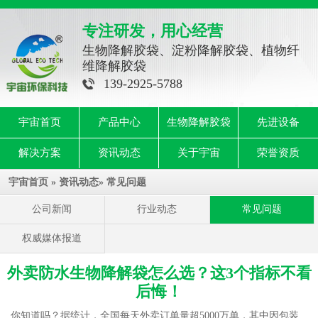
专注研发，用心经营
生物降解胶袋、淀粉降解胶袋、植物纤
维降解胶袋
139-2925-5788
宇宙首页
产品中心
生物降解胶袋
先进设备
解决方案
资讯动态
关于宇宙
荣誉资质
宇宙首页
»
资讯动态
»
常见问题
公司新闻
行业动态
常见问题
权威媒体报道
外卖防水生物降解袋怎么选？这3个指标不看
后悔！
你知道吗？据统计，全国每天外卖订单量超5000万单，其中因包装