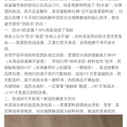
袋渗漏导致的投诉占比高达12%。很多商家明明选了“防水袋”，结果
遇到热汤、雨天还是翻车，甚至被顾客吐槽“还不如普通塑料袋”。问
题出在哪？今天咱们就拆解外卖防水生物降解袋的核心技术，教你
避开那些“伪防水”的坑！
一、防水≠防泼溅？90%商家选错了指标
很多人以为“防水”就是“水倒上去不漏”，但外卖场景的防水需求更复
杂——既要防热汤泼溅，又要扛雨天淋湿，还得能擦干净不留水
痕。
东莞宇宙环保的研发团队做过实验：普通防水袋的接触角只有60°
（水滴会快速摊开渗透），而他们用“纳米涂层+材料改性”技术，把
接触角做到110°（水滴像荷叶上的露珠，一擦就掉）。某连锁餐饮
品牌实测，用他们的袋子装85℃酸辣粉，连续3个月零渗漏投诉，雨
天配送时，袋子表面水珠一擦即净，内部商品干爽如初。
关键指标：选防水袋时，一定要看“接触角”数据，≥90°才算疏水，
≥110°才是真正的防泼溅。
二、热汤80℃不软塌？耐温性藏着大学问
外卖很头疼的就是热汤包装——普通塑料袋遇热会变软、变形，甚
至释放有害物质。但生物降解袋因为材料特殊，耐温性更难把控。