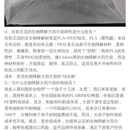
Q：目前主流的生物降解大四方袋材料是什么组合？
目前主流的全生物降解材质是PLA+PBAT组合。PLA（聚乳酸）来自
玉米淀粉，硬度高但有点脆；PBAT是石油基可生物降解材料，柔韧
性好，像橡胶。两者按一定比例混合，就有了“拍档”：既有PLA的支
撑性，又有PBAT的柔韧性。像0.04mm厚的生物降解大四方袋，用这
种材料制作，才能撑起、耐用，真正防尘。这背后离不开材料科学
的投入和配方优化。
成本：算清生物降解大四方袋的“综合账”
Q：为什么生物降解大四方袋价格较高？
很多人看到报价会惊呼“一个袋子十几块，太贵”。我们来算笔账。首
先，原材料成本上，符合国际标准的PLA和PBAT树脂，价格比普通
PE塑料高很多。其次，制版和印刷成本高，大袋子通常是定制的，
需单独制作印刷铜版，一个印刷版约1200元，若单次订单量600 -
1000个，分摊到每个袋子的制版费就不低。而且，大袋子制作损耗
成本也不低。最后，是价值成本，合规有认证的生物降解大四方
袋，能帮你规避出口风险，提升品牌环保形象，满足下游客户对供