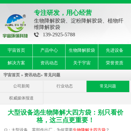
专注研发，用心经营
生物降解胶袋、淀粉降解胶袋、植物纤
维降解胶袋
139-2925-5788
宇宙首页
产品中心
生物降解胶袋
先进设备
解决方案
资讯动态
关于宇宙
荣誉资质
宇宙首页
»
资讯动态
»
常见问题
公司新闻
行业动态
常见问题
权威媒体报道
大型设备选生物降解大四方袋：别只看价
格，这三点更重要！
Q：大型设备、零部件出厂，为何需要
生物降解大四方袋
？