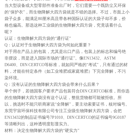
当大型设备或大型零部件准备出厂时，它们需要一个既防尘又环保
的“保护衣”，而生物降解大四方袋就是不错的选择。不过，市面上小
袋子众多，能满足80厘米高且带各种国际认证的大袋子却不多，价
格也偏高。那选这种工业级的生物降解大四方袋，究竟该看什么
呢？
认证：生物降解大四方袋的“通行证”
Q：认证对于生物降解大四方袋为何如此重要？
对于用在产品上的包装，尤其是出口产品，包装上的标志和编号绝
非摆设，而是进入国际市场的“通行证”。像EN13432、ASTM
D6400、DIN CERTCO等标准，就如同严格的“考试”，只有通过的材
料，才能在特定条件（如工业堆肥或家庭堆肥）下完全降解，不污
染环境。
Q：没有认证的生物降解大四方袋会带来什么后果？
举个例子，若德国客户要求产品包装符合DIN CERTCO标准，而你选
的生物降解大四方袋没有这个认证，整批货物都可能被拒收。所
以，挑选时不能只听商家说“全降解”，要主动索要证书，核对编号。
东莞宇宙环保科技有限公司专注工业级生物降解大四方袋，会把
EN13432的制品证书编号7P1010、DIN CERTCO的证书编号9G0187
等清晰列出，这种透明度彰显实力。
材料：决定生物降解大四方袋的“硬实力”