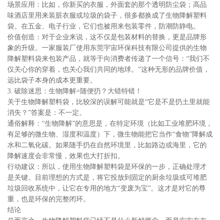
场景应用：比如，你新买的衣服，外面套的那个透明防尘袋；高品
味酒店里用来装脏衣服或垃圾的袋子，很多都换成了生物降解塑料
袋。在五金、电子行业，它们也被用来包装零件，防潮防静电。
价值创造：对于企业来说，这不仅是包装材料的替换，更是品牌形
象的升级。一家服装厂使用东莞宇宙环保科技有限公司提供的生物
降解塑料袋来包装产品，就等于向消费者传递了一个信号：“我们不
仅关心你的穿着，也关心我们共同的地球。”这种无形的品牌价值，
远比袋子本身的成本更重要。
3. 破除迷思：生物降解=随便扔？大错特错！
关于生物降解塑料袋，比较深的误解可能就是“它是不是扔土里就能
消失？”答案是：不一定。
通俗解释：“生物降解”的意思是，在特定环境（比如工业堆肥环境，
有足够的微生物、湿度和温度）下，微生物能把它当作“食物”降解成
水和二氧化碳。如果随手扔在自然环境里，比如路边或海里，它的
降解速度会非常慢，效果也大打折扣。
行动建议：所以，使用生物降解塑料袋是环保的一步，正确处理才
是关键。目前理想的方式是，将它投放到固定的厨余垃圾或可堆肥
垃圾回收系统中，让它在专用的地方“变废为宝”。这才是对它的尊
重，也是环保的完整闭环。
结论