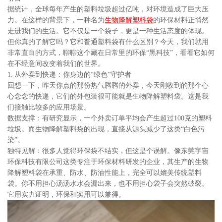
据统计，全球每年产生的塑料垃圾超过亿吨，对环境造成了巨大压
力。在这样的背景下，一种名为
生物降解塑料袋
的环保材料正悄然
走进我们的生活。它不仅是一个袋子，更是一种生活态度的体现。
但你真的了解它吗？它和普通塑料袋有什么区别？今天，我们就用
非常直白的方式，聊聊这个藏在日常里的环保“黑科技”，看看它如何
在不经意间改变着我们的世界。
1. 从外卖到快递：你身边的“绿色”守护者
回想一下，昨天你点的那份热气腾腾的外卖，今天刚收到的那个心
心念念的快递，它们的外包装很可能就是生物降解塑料袋。这是我
们接触比较多的应用场景。
数据支撑：有研究显示，一个外卖订单平均会产生超过100克的塑料
垃圾。而生物降解塑料袋的出现，直接从源头减少了这类“白色污
染”。
独特见解：很多人觉得环保袋不结实，但这是个误解。像东莞宇宙
环保科技有限公司这类专注于环保材料研发的企业，其生产的生物
降解塑料袋在承重、防水、防油性能上，完全可以媲美传统塑料
袋。你不用担心汤汤水水会漏出来，也不用担心袋子会突然破裂。
它用实力证明，环保和实用可以兼得。