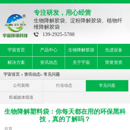
专注研发，用心经营
生物降解胶袋、淀粉降解胶袋、植物纤
维降解胶袋
139-2925-5788
宇宙首页
产品中心
生物降解胶袋
先进设备
解决方案
资讯动态
关于宇宙
荣誉资质
宇宙首页
»
资讯动态
»
常见问题
公司新闻
行业动态
常见问题
权威媒体报道
生物降解塑料袋：你每天都在用的环保黑科
技，真的了解吗？
引言