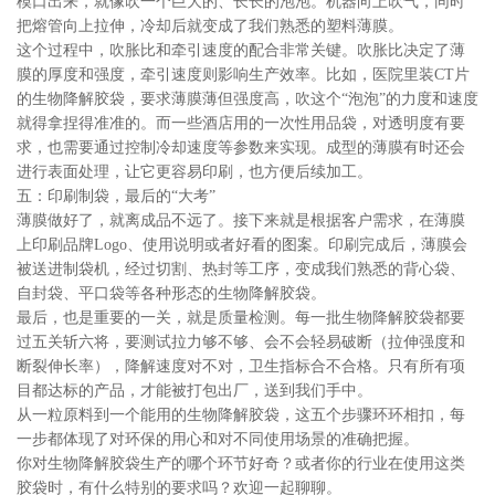
模口出来，就像吹一个巨大的、长长的泡泡。机器向上吹气，同时
把熔管向上拉伸，冷却后就变成了我们熟悉的塑料薄膜。
这个过程中，吹胀比和牵引速度的配合非常关键。吹胀比决定了薄
膜的厚度和强度，牵引速度则影响生产效率。比如，医院里装CT片
的生物降解胶袋，要求薄膜薄但强度高，吹这个“泡泡”的力度和速度
就得拿捏得准准的。而一些酒店用的一次性用品袋，对透明度有要
求，也需要通过控制冷却速度等参数来实现。成型的薄膜有时还会
进行表面处理，让它更容易印刷，也方便后续加工。
五：印刷制袋，最后的“大考”
薄膜做好了，就离成品不远了。接下来就是根据客户需求，在薄膜
上印刷品牌Logo、使用说明或者好看的图案。印刷完成后，薄膜会
被送进制袋机，经过切割、热封等工序，变成我们熟悉的背心袋、
自封袋、平口袋等各种形态的生物降解胶袋。
最后，也是重要的一关，就是质量检测。每一批生物降解胶袋都要
过五关斩六将，要测试拉力够不够、会不会轻易破断（拉伸强度和
断裂伸长率），降解速度对不对，卫生指标合不合格。只有所有项
目都达标的产品，才能被打包出厂，送到我们手中。
从一粒原料到一个能用的生物降解胶袋，这五个步骤环环相扣，每
一步都体现了对环保的用心和对不同使用场景的准确把握。
你对生物降解胶袋生产的哪个环节好奇？或者你的行业在使用这类
胶袋时，有什么特别的要求吗？欢迎一起聊聊。