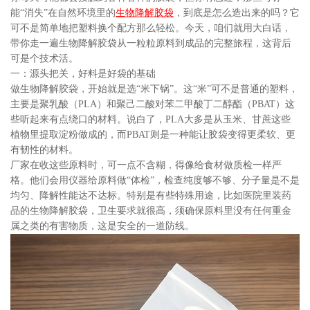
能“消失”在自然环境里的
生物降解胶袋
，到底是怎么造出来的吗？它
可不是简单地把塑料换个配方那么轻松。今天，咱们就用大白话，
带你走一遍生物降解胶袋从一粒粒原料到成品的完整旅程，这背后
可是个技术活。
一：源头把关，好料是好袋的基础
做生物降解胶袋，开始就是选“米下锅”。这“米”可不是普通的塑料，
主要是聚乳酸（PLA）和聚己二酸对苯二甲酸丁二醇酯（PBAT）这
些听起来有点绕口的材料。说白了，PLA大多是从玉米、甘蔗这些
植物里提取淀粉做成的，而PBAT则是一种能让胶袋变得更柔软、更
有韧性的材料。
厂家在收这些原料时，可一点不含糊，得像给食材做质检一样严
格。他们会用仪器给原料做“体检”，检查纯度够不够、分子量是不是
均匀、降解性能达不达标。特别是有些特殊用途，比如医院里装药
品的生物降解胶袋，卫生要求就很高，须确保原料里没有任何重金
属之类的有害物质，这是安全的一道防线。