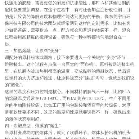
快递用的胶袋，需要更强的耐磨和抗撕裂性，那PLA和其他助剂的
配比就要重新调整。在这个过程中，有时还会加点淀粉改性剂，目
的是让胶袋的降解速度和物理性能达到更好的平衡。像东莞宇宙环
保科技有限公司的技术团队就经常遇到这样的定制需求，比如有客
户做奶茶袋，需要耐热一点，配方就会和普通购物袋不一样。混合
过程要用高精度的搅拌设备，确保每一种材料都均匀地混合在一
起。
三：加热熔融，让原料“变身”
调配好的原料粉末或颗粒，接下来要进入一个关键的“变身”环节——
熔融挤出。这个过程有点像一台巨大的“面条机”。原料被送进挤出机
里，在机膛内被加热到很高的温度，变成黏稠的熔融状态，然后通
过螺杆的大力挤压和推送，让原料被充分“揉捏”均匀，也就是我们说
的“塑化”。
这里的温度和压力控制是核心。不同材料的脾气不一样，比如PLA
的熔融温度通常在170-190℃，而PBAT则在110-130℃。生产不同用
途的生物降解胶袋，比如工厂用的包装袋和酒店里的垃圾袋，对厚
薄和软硬要求不同，这里的温度和速度就要调得不一样，确保出来
的熔体状态刚刚好。
四：吹塑成型，薄膜的“诞生”
当原料变成均匀的熔体后，就到了吹膜环节。熔体从挤出机的机头