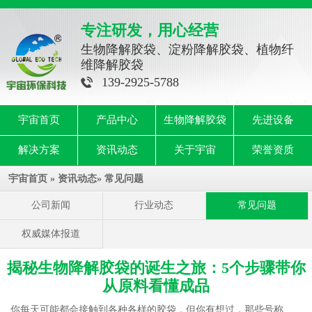
专注研发，用心经营
生物降解胶袋、淀粉降解胶袋、植物纤
维降解胶袋
139-2925-5788
宇宙首页
产品中心
生物降解胶袋
先进设备
解决方案
资讯动态
关于宇宙
荣誉资质
宇宙首页
»
资讯动态
»
常见问题
公司新闻
行业动态
常见问题
权威媒体报道
揭秘生物降解胶袋的诞生之旅：5个步骤带你
从原料看懂成品
你每天可能都会接触到各种各样的胶袋，但你有想过，那些号称