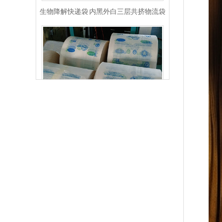
玉米淀粉可降解筒膜 制袋膜 蓝色单面印刷