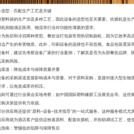
备选型：匹配生产工艺是关键
解塑料袋的生产涉及多种工艺，因此设备的选型也至关重要。吹膜机是生
膜机则能满足医用、物流等行业对功能性薄膜的需求。
分为热切和冷切两种类型。餐饮业打包袋常用热切制袋机，因为它效率高
熔边产生的有害物质。此外，印刷设备的选择也不容忽视。食品包装需采
设备时，建议先考察设备厂家的行业案例，了解其是否为头部餐饮品牌、
低采购风险。
购渠道：降低成本与保障质量并重
设备的采购渠道直接影响成本与质量。对于原料采购，直接对接大型生物
要求，以免造成库存积压。
购则可通过行业展会实地考察，如中国国际塑料橡胶工业展览会等。这些
采购决策提供有力依据。
部分供应商还提供“原料+设备+技术指导”的一站式服务。这种服务模式
供应商就为酒店客户提供淀粉基原料、配套吹膜机，并协助调试工艺，使生
坑指南：警惕低价陷阱与保障售后