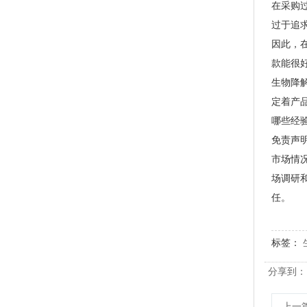
在采购
过于追
因此，
款能很
生物降
定着产
哪些经
免责声
市场情
PLA+PBAT全生物降解手挽奶茶打包袋 外卖打包
场调研
任。
标签：
分享到：
上一