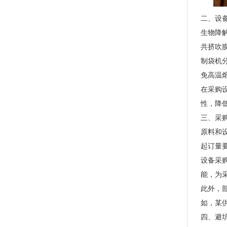
二、设
生物降
共挤吹
PLA+PBAT全生物降解骨条料 贴骨袋/拉链袋封口专用
制袋机
免高温
在采购
性，降
三、采
原料和
起订量
设备采
能，为
此外，
PLA+PBAT全生物降解手挽胶袋 CT袋·影像袋专用
如，某
四、避