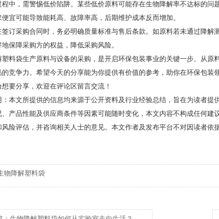
过程中，需警惕低价陷阱。某些低价原料可能存在生物降解率不达标的问
求便宜可能导致能耗高、故障率高，后期维护成本反而增加。
在签订采购合同时，务必明确质量标准与售后条款。如原料若未通过降解测
好地保障采购方的权益，降低采购风险。
解塑料袋生产原料与设备的采购，是开启环保包装事业的关键一步。从原
品的竞争力。希望今天的分享能为你提供有价值的参考，助你在环保包装
验想要分享，欢迎在评论区留言交流！
明：本文所提供的信息均来源于公开资料及行业经验总结，旨在为读者提
况、产品性能及供应商条件等因素可能随时变化，本文内容不构成任何建
和风险评估，并咨询相关人士的意见。本文作者及发布平台不对因读者依
生物降解塑料袋
篇
：生物降解塑料袋如何从实验室走向生活？揭秘生产全流程