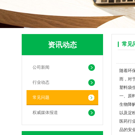
资讯动态
常见
公司新闻
随着环
而，对
pla+pbat全生物降解奶茶打包袋 手提袋外卖包装
行业动态
塑料袋
一、原
常见问题
生物降
权威媒体报道
以及淀
医药行
品的安