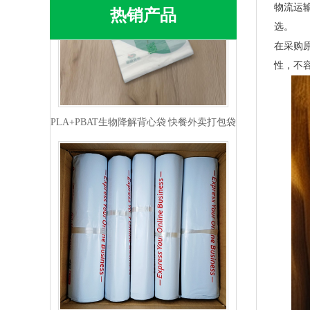
物流运
热销产品
选。
在采购
性，不
PLA+PBAT生物降解背心袋 快餐外卖打包袋
生物降解快递袋 内黑外白三层共挤物流袋