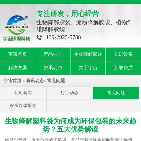
专注研发，用心经营
生物降解胶袋、淀粉降解胶袋、植物纤
维降解胶袋
139-2925-5788
宇宙首页
产品中心
生物降解胶袋
先进设备
解决方案
资讯动态
关于宇宙
荣誉资质
宇宙首页
»
资讯动态
»
常见问题
公司新闻
行业动态
常见问题
权威媒体报道
生物降解塑料袋为何成为环保包装的未来趋
势？五大优势解读
你是否想过，每天拆开的快递袋、食品包装盒终会流向何处？当传