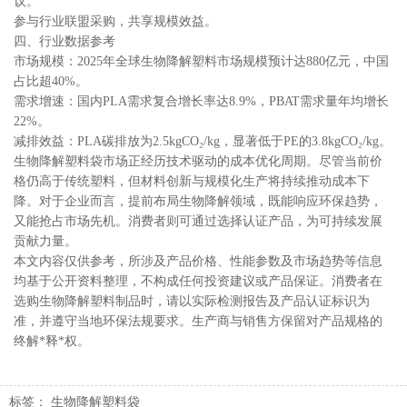
议。
参与行业联盟采购，共享规模效益。
四、行业数据参考
市场规模：2025年全球生物降解塑料市场规模预计达880亿元，中国
占比超40%。
需求增速：国内PLA需求复合增长率达8.9%，PBAT需求量年均增长
22%。
减排效益：PLA碳排放为2.5kgCO₂/kg，显著低于PE的3.8kgCO₂/kg。
生物降解塑料袋市场正经历技术驱动的成本优化周期。尽管当前价
格仍高于传统塑料，但材料创新与规模化生产将持续推动成本下
降。对于企业而言，提前布局生物降解领域，既能响应环保趋势，
又能抢占市场先机。消费者则可通过选择认证产品，为可持续发展
贡献力量。
本文内容仅供参考，所涉及产品价格、性能参数及市场趋势等信息
均基于公开资料整理，不构成任何投资建议或产品保证。消费者在
选购生物降解塑料制品时，请以实际检测报告及产品认证标识为
准，并遵守当地环保法规要求。生产商与销售方保留对产品规格的
终解*释*权。
标签：
生物降解塑料袋