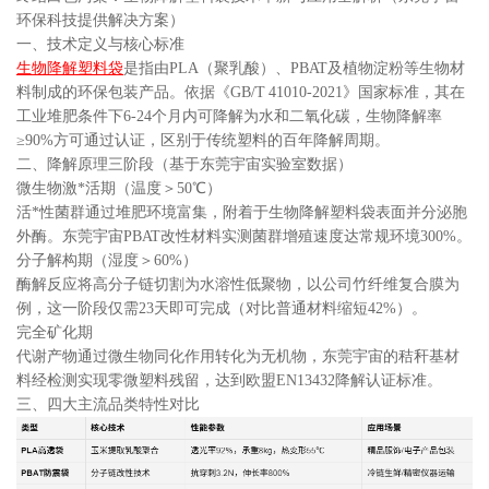
环保科技提供解决方案）
一、技术定义与核心标准
生物降解塑料袋
是指由PLA（聚乳酸）、PBAT及植物淀粉等生物材
料制成的环保包装产品。依据《GB/T 41010-2021》国家标准，其在
工业堆肥条件下6-24个月内可降解为水和二氧化碳，生物降解率
≥90%方可通过认证，区别于传统塑料的百年降解周期。
二、降解原理三阶段（基于东莞宇宙实验室数据）
微生物激*活期（温度＞50℃）
活*性菌群通过堆肥环境富集，附着于生物降解塑料袋表面并分泌胞
外酶。东莞宇宙PBAT改性材料实测菌群增殖速度达常规环境300%。
分子解构期（湿度＞60%）
酶解反应将高分子链切割为水溶性低聚物，以公司竹纤维复合膜为
例，这一阶段仅需23天即可完成（对比普通材料缩短42%）。
完全矿化期
代谢产物通过微生物同化作用转化为无机物，东莞宇宙的秸秆基材
料经检测实现零微塑料残留，达到欧盟EN13432降解认证标准。
三、四大主流品类特性对比