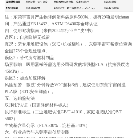
注：东莞宇宙月产生物降解塑料袋原料500吨，拥有29项发明zhuan
利，产品通过EN13432、ASTM D6400等全球认证
四、使用避坑指南（来自2024年行业白*皮*书）
误区1：自然降解无残留
真况：需专用堆肥设施（58℃+机械翻堆）。东莞宇宙可帮定位查询
全国278个合规处理点。
误区2：替代所有塑料制品
场景影响：医用器械等需选用公司研发的增强型PLA（抗拉强度达
45MPa）。
误区3：加热加速降解
风险预警：微波1分钟释放VOC超标3倍，建议使用东莞宇宙耐温
PLA膜（80℃安全阈值）。
五、选购鉴别法
双J标识认证（国家降解材料标志）
执行标准标注（工业堆肥认准GB/T 41010，家庭堆肥认准QB/T
5602）
生物基含量公示（PLA≥30%，淀粉基≥40%）
六、行业趋势与东莞宇宙创新实践