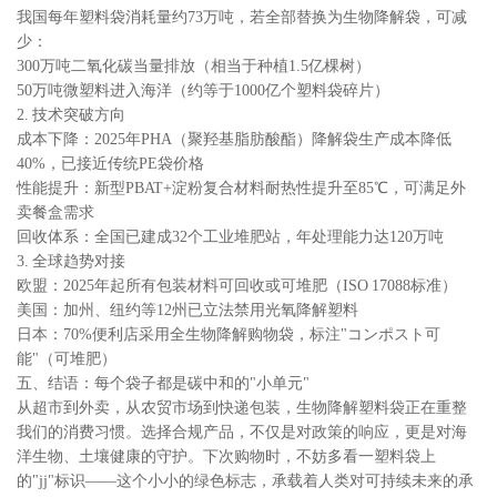
我国每年塑料袋消耗量约73万吨，若全部替换为生物降解袋，可减
少：
300万吨二氧化碳当量排放（相当于种植1.5亿棵树）
50万吨微塑料进入海洋（约等于1000亿个塑料袋碎片）
2. 技术突破方向
成本下降：2025年PHA（聚羟基脂肪酸酯）降解袋生产成本降低
40%，已接近传统PE袋价格
性能提升：新型PBAT+淀粉复合材料耐热性提升至85℃，可满足外
卖餐盒需求
回收体系：全国已建成32个工业堆肥站，年处理能力达120万吨
3. 全球趋势对接
欧盟：2025年起所有包装材料可回收或可堆肥（ISO 17088标准）
美国：加州、纽约等12州已立法禁用光氧降解塑料
日本：70%便利店采用全生物降解购物袋，标注"コンポスト可
能"（可堆肥）
五、结语：每个袋子都是碳中和的"小单元"
从超市到外卖，从农贸市场到快递包装，生物降解塑料袋正在重整
我们的消费习惯。选择合规产品，不仅是对政策的响应，更是对海
洋生物、土壤健康的守护。下次购物时，不妨多看一塑料袋上
的"jj"标识——这个小小的绿色标志，承载着人类对可持续未来的承