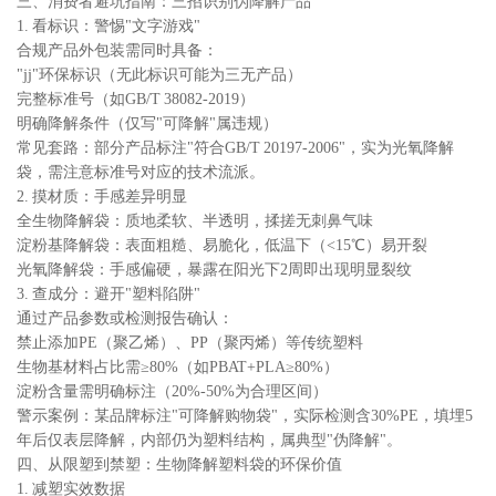
三、消费者避坑指南：三招识别伪降解产品
1. 看标识：警惕"文字游戏"
合规产品外包装需同时具备：
"jj"环保标识（无此标识可能为三无产品）
完整标准号（如GB/T 38082-2019）
明确降解条件（仅写"可降解"属违规）
常见套路：部分产品标注"符合GB/T 20197-2006"，实为光氧降解
袋，需注意标准号对应的技术流派。
2. 摸材质：手感差异明显
全生物降解袋：质地柔软、半透明，揉搓无刺鼻气味
淀粉基降解袋：表面粗糙、易脆化，低温下（<15℃）易开裂
光氧降解袋：手感偏硬，暴露在阳光下2周即出现明显裂纹
3. 查成分：避开"塑料陷阱"
通过产品参数或检测报告确认：
禁止添加PE（聚乙烯）、PP（聚丙烯）等传统塑料
生物基材料占比需≥80%（如PBAT+PLA≥80%）
淀粉含量需明确标注（20%-50%为合理区间）
警示案例：某品牌标注"可降解购物袋"，实际检测含30%PE，填埋5
年后仅表层降解，内部仍为塑料结构，属典型"伪降解"。
四、从限塑到禁塑：生物降解塑料袋的环保价值
1. 减塑实效数据