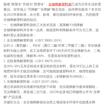
随着"限塑令"升级为"禁塑令"，
生物降解塑料袋
已成为日常生活的需
要品。但市场上"可降解""全降解"概念混杂，如何辨别真伪？本文结
合2025年新标准，从分类、标准、避坑指南到环保价值，为您梳理
生物降解塑料袋的知识。
一、生物降解塑料袋的三大技术流派：真降解VS伪降解
生物降解材料并非单一品类，根据原料和降解条件可分为三类，选
购时需认准国家标准：
1. 全生物降解塑料袋（GB/T 38082-2019）
以PLA（聚乳酸）、PBAT（聚己二酸/对苯二甲酸丁二酯）等生物基
材料为核心原料，在工业堆肥条件下180天内可完全降解为水、二氧
化碳和生物质，降解率≥90%，无需添加传统塑料成分。
2. 淀粉基降解塑料袋（GB/T 38079-2019）
含20%-50%玉米淀粉或木薯淀粉的混合材料，需在58℃以上的工业
堆肥环境中才能启动降解，且可能残留微塑料碎片，物理性能较
弱，提吊试验仅需承受1500次提拉（全降解袋为1800次）。
3. 光氧降解塑料袋（GB/T 20197-2006）
通过添加助剂实现紫外线照射下碎裂，但仅能降解为毫米级颗粒，
无法降解完，易造成二次污染，2025年起多地已明确禁止作为"全降
解"产品流通。
关键区分点：全生物降解袋在自然土壤或海水环境中也能逐步降