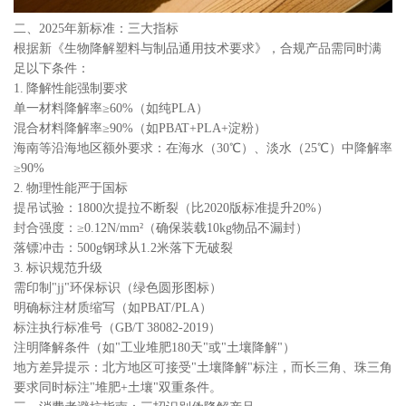
二、2025年新标准：三大指标
根据新《生物降解塑料与制品通用技术要求》，合规产品需同时满
足以下条件：
1. 降解性能强制要求
单一材料降解率≥60%（如纯PLA）
混合材料降解率≥90%（如PBAT+PLA+淀粉）
海南等沿海地区额外要求：在海水（30℃）、淡水（25℃）中降解率
≥90%
2. 物理性能严于国标
提吊试验：1800次提拉不断裂（比2020版标准提升20%）
封合强度：≥0.12N/mm²（确保装载10kg物品不漏封）
落镖冲击：500g钢球从1.2米落下无破裂
3. 标识规范升级
需印制"jj"环保标识（绿色圆形图标）
明确标注材质缩写（如PBAT/PLA）
标注执行标准号（GB/T 38082-2019）
注明降解条件（如"工业堆肥180天"或"土壤降解"）
地方差异提示：北方地区可接受"土壤降解"标注，而长三角、珠三角
要求同时标注"堆肥+土壤"双重条件。