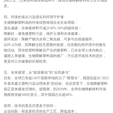
jiao工艺，已将原料成本降低40%，推动生物降解材料向大众市场普
及。
四、环保价值从污染源头到环境守护者
生物降解塑料袋的环保优势体现在全生命周期：
源头减碳：生物基材料可减少30%-50%的碳排放；
降解好：避免微塑料污染，保护土壤和水体健康；
循环友好：降解产物为水和二氧化碳，可参与自然碳循环。
以PLA为例，其降解过程无需额外能源，仅依赖自然环境中的微生
物活动。而传统塑料降解后产生的微塑料，已在全球人体内检出，
威胁人类健康。生物降解塑料袋的推广，不仅是环保技术的进步，
更是对公共健康的长期投资。
五、未来展望：从“政策驱动”到“全民参与”
目前，全球已有超120个国家和地区出了“限塑令”，我国也提出“2025
年基本建立塑料污染治理体系”的目标。在此背景下，生物降解塑料
袋正迎来爆发式增长。据预测，到2030年，全球生物降解材料市场
规模将突破500亿美元，其中我国占比超40%。
然而，技术的普及仍需多方协同：
企业创新：研发更经济的生产工艺，降低成本；