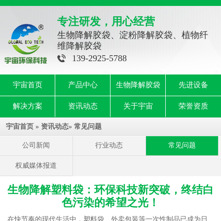
专注研发，用心经营
生物降解胶袋、淀粉降解胶袋、植物纤
维降解胶袋
139-2925-5788
宇宙首页
产品中心
生物降解胶袋
先进设备
解决方案
资讯动态
关于宇宙
荣誉资质
宇宙首页
»
资讯动态
»
常见问题
公司新闻
行业动态
常见问题
权威媒体报道
生物降解塑料袋：环保科技新突破，终结白
色污染的希望之光！
在快节奏的现代生活中，塑料袋、外卖包装等一次性制品已成为日