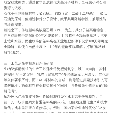
取淀粉或糖类，通过化学合成转化为高分子材料，全程减少对石油
资源的依赖。
石化基生物降解材料：如PBAT、PBS（聚丁二酸丁二醇酯），虽以
石油为原料，但通过特殊分子设计，赋予其可降解特性，兼顾性能
与环保需求。
相比之下，传统塑料袋以聚乙烯（PE）为主，其分子链高度稳定，
在自然环境中需200-400年才能降解，且过程中会释放微塑料，污染
土壤和水源。而生物降解塑料袋在工业堆肥条件下仅需180天即可完
全降解，即使在自然土壤中，1-2年内也能实现降解，打破“塑料难
解”的魔咒。
三、工艺从简单制造到严谨研发
生物降解塑料袋的生产工艺远比传统塑料复杂。以PLA为例，其制
造需经历“玉米淀粉→乳酸→聚乳酸”的多步骤反应，对温度、催化剂
等条件要求严苛。而PBAT等材料的合成，则需通过共聚技术引入可
降解链段，确保材料在保持柔韧性的同时，具备被微生物识别的“降
解信号”。
这种技术门槛直接导致生物降解塑料袋的成本高于传统塑料。目
前，其市场价位约为普通塑料袋的2-3倍。但随着规模化生产和技术
迭代，成本差距正在逐步缩小。例如，国内某企业通过优化PLA发