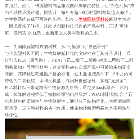
常用品。然而，传统塑料制品难以自然降解的特性，让“白色污染”成
为全球性环境难题。据统计，每年有超800万吨塑料垃圾流入海洋，
对生物系统造成不可逆的伤害。如今，
生物降解塑料袋
的诞生为这
一困境带来了转机。这款以创新科技打造的环保材料，正以“可降
解、低污染”的优势，重新定义人类与塑料的关系。
一、生物降解塑料袋的科技：从“污染源”到“自然养分”
与传统塑料袋不同，生物降解塑料袋的突破性在于其分子设计。通
过引入PLA（聚乳酸）、PBAT（己二酸丁二醇酯-对苯二甲酸丁二醇
酯共聚物）等新型材料，这类塑料袋在自然环境中可被微生物完全
降解。其降解过程遵循严格的标准：在工业堆肥条件下，6个月内可
转化为二氧化碳、水和无机盐，终回归自然循环，实现“无残留”。
PLA材料以玉米淀粉等生物资源为原料，通过发jiao和聚合工艺制
成，其降解过程类似于植物纤维的自然腐烂；PBAT材料则结合了石
化基材料的柔韧性与生物降解性，通过分子结构优化，大幅缩短降
解周期。这两种材料的协同作用，使生物降解塑料袋兼具实用性与
环保性。