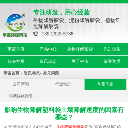
专注研发，用心经营
生物降解胶袋、淀粉降解胶袋、植物纤
维降解胶袋
139-2925-5788
宇宙首页
产品中心
生物降解胶袋
先进设备
解决方案
资讯动态
关于宇宙
荣誉资质
宇宙首页
»
资讯动态
»
常见问题
公司新闻
行业动态
常见问题
权威媒体报道
影响生物降解塑料袋土壤降解速度的因素有
哪些？
在环保理念深入人心的当下，
生物降解塑料袋
凭借 “可自然降解” 的