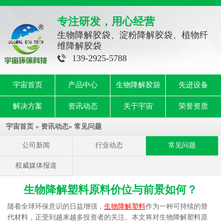
专注研发，用心经营
生物降解胶袋、淀粉降解胶袋、植物纤
维降解胶袋
139-2925-5788
宇宙首页
产品中心
生物降解胶袋
先进设备
解决方案
资讯动态
关于宇宙
荣誉资质
宇宙首页
»
资讯动态
»
常见问题
公司新闻
行业动态
常见问题
权威媒体报道
生物降解塑料原料价位与前景如何？
随着全球环保意识的日益增强，
生物降解塑料
作为一种可持续的替
代材料，正受到越来越多投资者的关注。本文将对生物降解塑料原