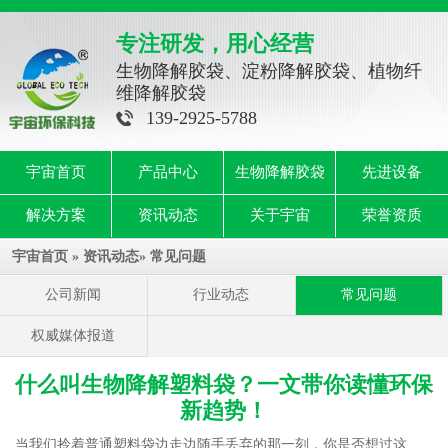
专注研发，用心经营
生物降解胶袋、淀粉降解胶袋、植物纤
维降解胶袋
139-2925-5788
宇宙首页
产品中心
生物降解胶袋
先进设备
解决方案
资讯动态
关于宇宙
荣誉资质
宇宙首页
»
资讯动态
»
常见问题
公司新闻
行业动态
常见问题
权威媒体报道
什么叫生物降解塑料袋？一文带你读懂环保
新趋势！
当我们拎着普通塑料袋边走边随手丢弃的那一刻，你是否想过这