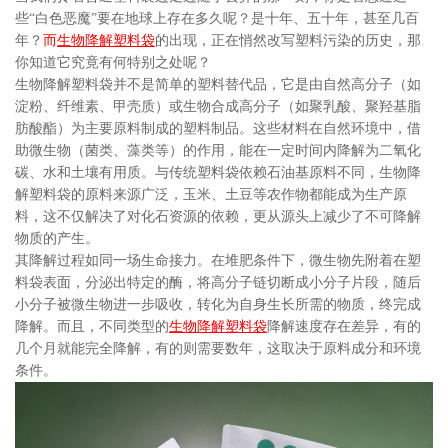
些“白色恶魔”要在地球上存在多久呢？是十年、五十年，甚至几百
年？
而
生物降解塑料袋
的出现，正在悄然改写塑料污染的历史，那
你知道它究竟有何特别之处呢？
生物降解塑料袋并不是简单的塑料替代品，它是由自然高分子（如
淀粉、纤维素、甲壳质）或生物合成高分子（如聚乳酸、聚羟基脂
肪酸酯）为主要原料制成的塑料制品。这些材料在自然环境中，借
助微生物（菌类、藻类等）的作用，能在一定时间内降解为二氧化
碳、水和土壤有用质。与传统塑料袋依赖石油基原料不同，生物降
解塑料袋的原料来源广泛，玉米、土豆等农作物都能成为生产原
料，这不仅解决了对化石资源的依赖，更从源头上减少了不可降解
物质的产生。
其降解过程如同一场生命接力。在堆肥条件下，微生物先附着在塑
料袋表面，分泌出特定的酶，将高分子链切断成小分子片段，随后
小分子被微生物进一步吸收，转化为自身生长所需的物质，终完成
降解。而且，不同类型的
生物降解塑料袋
降解速度存在差异，有的
几个月就能完全降解，有的则需要数年，这取决于原料成分和环境
条件。