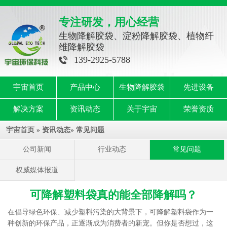
专注研发，用心经营
生物降解胶袋、淀粉降解胶袋、植物纤
维降解胶袋
139-2925-5788
宇宙首页
产品中心
生物降解胶袋
先进设备
解决方案
资讯动态
关于宇宙
荣誉资质
宇宙首页
»
资讯动态
»
常见问题
公司新闻
行业动态
常见问题
权威媒体报道
可降解塑料袋真的能全部降解吗？
在倡导绿色环保、减少塑料污染的大背景下，可降解塑料袋作为一
种创新的环保产品，正逐渐成为消费者的新宠。但你是否想过，这