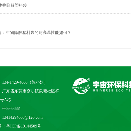
生物降解塑料袋
篇
：生物降解塑料袋的耐高温性能如何？
134-1429-4668（陈小姐）
：广东省东莞市寮步镇泉塘社区祥
1号A栋
669368661
3414294668@126.com
号：
粤ICP备19144509号