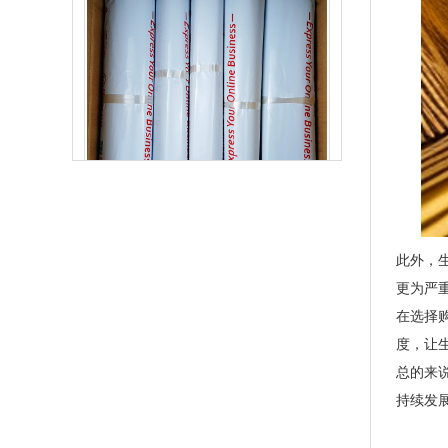
生物降解快递袋 内黑外白三层共挤物流袋
此外，
更为严
在选择
度，让
总的来
持续发