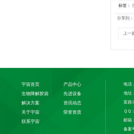
标签：
玉米淀粉可降解筒膜 制袋膜 蓝色单面印刷
分享到：
上一
宇宙首页
产品中心
电话：
地址
生物降解胶袋
先进设备
PLA+PBAT全生物降解骨条料 贴骨袋/拉链袋封口专用
富路
解决方案
资讯动态
ＱＱ： 
关于宇宙
荣誉资质
邮箱：1
联系宇宙
备案