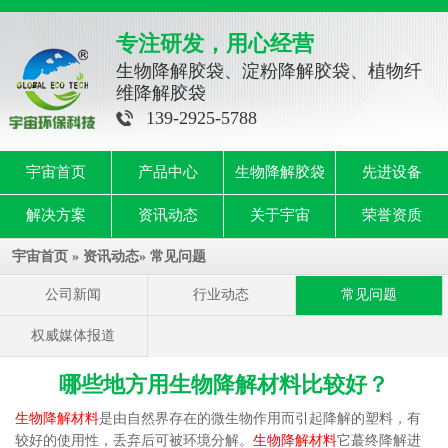
专注研发，用心经营
生物降解胶袋、淀粉降解胶袋、植物纤
维降解胶袋
139-2925-5788
宇宙首页
产品中心
生物降解胶袋
先进设备
解决方案
资讯动态
关于宇宙
荣誉资质
宇宙首页
»
资讯动态
»
常见问题
公司新闻
行业动态
常见问题
权威媒体报道
哪些地方用生物降解材料比较好？
生物降解材料
是由自然界存在的微生物作用而引起降解的塑料，有
较好的使用性，丢弃后可被环境分解。
生物降解材料
它蕞终降解进