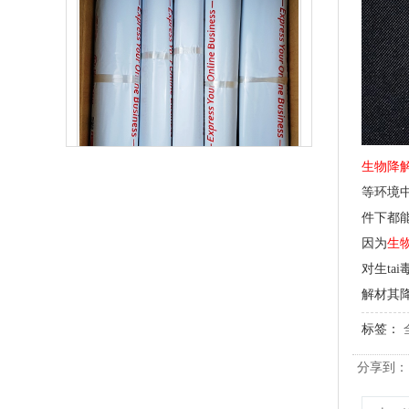
生物降解快递袋 内黑外白三层共挤物流袋
生物降
等环境
件下都
因为
生
对生t
解材其
标签：
分享到：