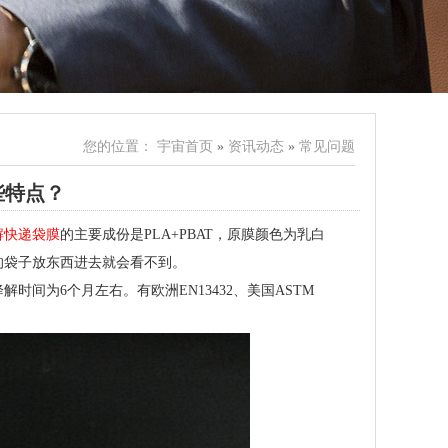
您的位置：
宇宙首页
»
资讯动态
»
常见问题
些特点？
解快递袋膜
的主要成份是PLA+PBAT，原膜颜色为乳白
的袋子放东西进去就会看不到。
间为6个月左右。有欧洲EN13432、美国ASTM