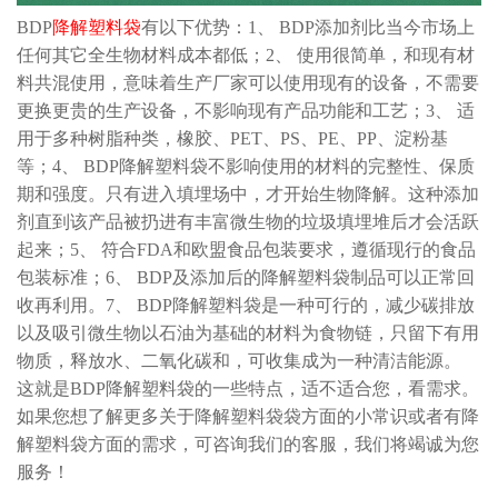
BDP
降解塑料袋
有以下优势：1、 BDP添加剂比当今市场上
任何其它全生物材料成本都低；2、 使用很简单，和现有材
料共混使用，意味着生产厂家可以使用现有的设备，不需要
更换更贵的生产设备，不影响现有产品功能和工艺；3、 适
用于多种树脂种类，橡胶、PET、PS、PE、PP、淀粉基
等；4、 BDP降解塑料袋不影响使用的材料的完整性、保质
期和强度。只有进入填埋场中，才开始生物降解。这种添加
剂直到该产品被扔进有丰富微生物的垃圾填埋堆后才会活跃
起来；5、 符合FDA和欧盟食品包装要求，遵循现行的食品
包装标准；6、 BDP及添加后的降解塑料袋制品可以正常回
收再利用。7、 BDP
降解塑料袋
是一种可行的，减少碳排放
以及吸引微生物以石油为基础的材料为食物链，只留下有用
物质，释放水、二氧化碳和，可收集成为一种清洁能源。
这就是BDP降解塑料袋的一些特点，适不适合您，看需求。
如果您想了解更多关于降解塑料袋袋方面的小常识或者有降
解塑料袋方面的需求，可咨询我们的客服，我们将竭诚为您
服务！