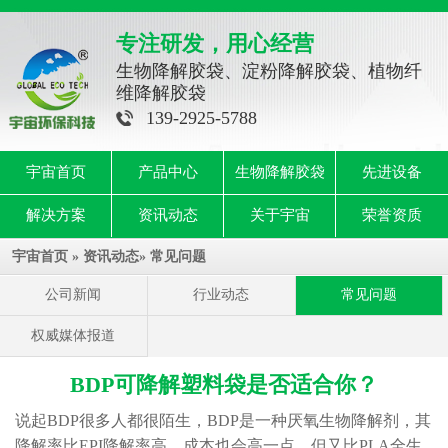
专注研发，用心经营
生物降解胶袋、淀粉降解胶袋、植物纤
维降解胶袋
139-2925-5788
宇宙首页
产品中心
生物降解胶袋
先进设备
解决方案
资讯动态
关于宇宙
荣誉资质
宇宙首页
»
资讯动态
»
常见问题
公司新闻
行业动态
常见问题
权威媒体报道
BDP可降解塑料袋是否适合你？
说起BDP很多人都很陌生，BDP是一种厌氧生物降解剂，其
降解率比EPI降解率高，成本也会高一点，但又比PLA全生