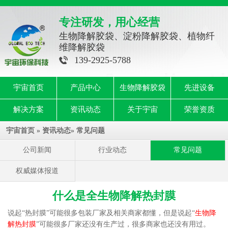
专注研发，用心经营
生物降解胶袋、淀粉降解胶袋、植物纤
维降解胶袋
139-2925-5788
宇宙首页
产品中心
生物降解胶袋
先进设备
解决方案
资讯动态
关于宇宙
荣誉资质
宇宙首页
»
资讯动态
»
常见问题
公司新闻
行业动态
常见问题
权威媒体报道
什么是全生物降解热封膜
说起“热封膜”可能很多包装厂家及相关商家都懂，但是说起“
生物降
解热封膜
”可能很多厂家还没有生产过，很多商家也还没有用过。