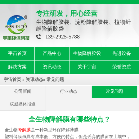
专注研发，用心经营
生物降解胶袋、淀粉降解胶袋、植物纤
维降解胶袋
139-2925-5788
宇宙首页
产品中心
生物降解胶袋
先进设备
解决方案
资讯动态
关于宇宙
荣誉资质
宇宙首页
»
资讯动态
»
常见问题
公司新闻
行业动态
常见问题
权威媒体报道
全生物降解膜有哪些特点？
全生物
降解
膜
是一种新型环保降解薄膜
塑料薄膜虽具有成本低、方便的特点，但是丢弃的膜留在土壤中，