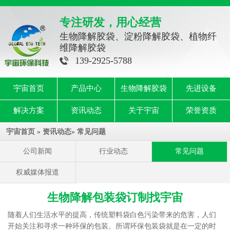
专注研发，用心经营
生物降解胶袋、淀粉降解胶袋、植物纤
维降解胶袋
139-2925-5788
宇宙首页
产品中心
生物降解胶袋
先进设备
解决方案
资讯动态
关于宇宙
荣誉资质
宇宙首页
»
资讯动态
»
常见问题
公司新闻
行业动态
常见问题
权威媒体报道
生物降解包装袋订制找宇宙
随着人们生活水平的提高，传统塑料袋白色污染带来的危害，人们
开始关注和寻求一种环保的包装。所谓环保包装袋就是在一定的时