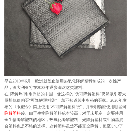
早在2019年6月，欧洲就禁止使用热氧化降解塑料制成的一次性产
品，澳大利亚将在2022年逐步淘汰这类塑料。
在“降解热”刚刚兴起的中国，像这样的“伪可降解塑料”仍然吸引着大
量想低价购买“可降解塑料袋”，却不知道其中奥秘的买家。2020年发
布的《限塑令》禁止使用“不可降解塑料袋”，并未明确应使用哪些可
降解塑料
袋。由于生物降解塑料成本较高，对于未规定一定要使用
全生物降解塑料的地区，热氧化降解塑料、光降解塑料或生物基混
合塑料也是不错的选择。这种塑料虽然不能完全降解，但至少少了