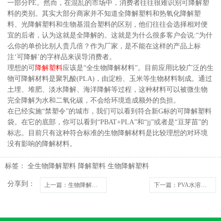
一部分PE。然而，在混乱的市场中，消费者往往很难识别可降解塑
料的类别。其实大部分商家并不知道全降解塑料和热氧化降解塑
料、光降解塑料和生物基混合塑料的区别，他们往往会选择相对便
宜的后者，认为这就是全降解的。这就是为什么很多客户会说:“为什
么你的单价比别人贵几倍？作为厂家，是不能在这样的产品上标
注‘可降解’的字样品来误导消费者。
理想的可
降解塑料
应该是“全生物降解材料”。目前应用比较广泛的生
物可降解材料是聚乳酸(PLA)，由淀粉、玉米等生物材料制成。通过
土埋、堆肥、淡水降解、海洋降解等过程，这种材料可以被微生物
完全降解为水和二氧化碳，不会给环境造成额外的负担。
在已经实施“禁塑令”的城市，我们可以看到符合新G标的可降解塑料
袋。在它的底部，你可以看到“PBAT+PLA”和“jj”或者是“豆芽苗”的
标志。目前只有这种符合标准的生物降解材料是比较理想的对环境
没有影响的降解材料。
标签：
全生物降解塑料
降解塑料
生物降解塑料
分享到：
上一篇
：生物降解胶袋行业标准是什么？
下一篇
：PVA水溶膜说明书