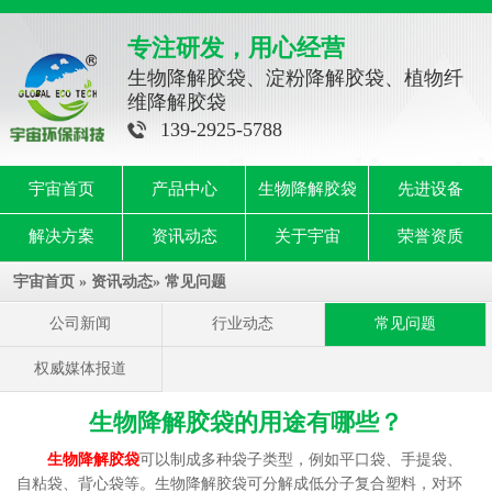
专注研发，用心经营
生物降解胶袋、淀粉降解胶袋、植物纤
维降解胶袋
139-2925-5788
宇宙首页
产品中心
生物降解胶袋
先进设备
解决方案
资讯动态
关于宇宙
荣誉资质
宇宙首页
»
资讯动态
»
常见问题
公司新闻
行业动态
常见问题
权威媒体报道
生物降解胶袋的用途有哪些？
生物降解胶袋
可以制成多种袋子类型，例如平口袋、手提袋、
自粘袋、背心袋等。生物降解胶袋可分解成低分子复合塑料，对环