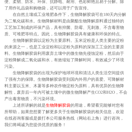
便、柔韧、防水、环保、抗静电、耐用、色彩鲜艳且易于分解。除
了用作礼品袋和购物袋，还可以用于广告宣传。
在自然土壤或工业堆肥条件下，生物降解胶袋可在180天内分解
为二氧化碳和水。生物降解材料是由聚酯生物降解原料通过独特的
工艺加工制成的环保产品，具有抑菌、防霉、无刺激、不含毒害物
质、可堆肥等特点。因此，生物降解胶袋具有健康和环保的特点。
生物降解胶袋以淀粉为主要原料。玉米淀粉是人类主要的淀粉
的来源之一，也是工业淀粉和以淀粉为原料的深加工工业的主要原
料。生物降解胶袋利用废弃土壤中的微生物先侵蚀淀粉，然后由于
淀粉降解成二氧化碳和水，有效缩短了降解时间，有效减少了环境
污染。
生物降解胶袋的出现为保护地球环境和清洁人类生活空间提供
了强有力的保障。生物降解胶袋受到国内外用户的喜爱。可降解材
料主要以玉米、木薯等多种农作物淀粉为原料，具有优异的生物降
解性，废弃后一年内可被土壤中的微生物降解产生CO2和H2O，不会
产出毒害物质，不污染环境。
上述所讲解的就是
生物降解胶袋
的用途，希望看完能够对您有
所帮助，如果您想要了解更多关于生物降解胶袋的相关信息，欢迎
在线咨询客服或是拨打本公司服务热线（网站右上角）进行咨询，
我们将竭诚为您提供优质的服务！